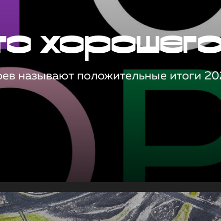
то хорошег
оев называют положительные итоги 20