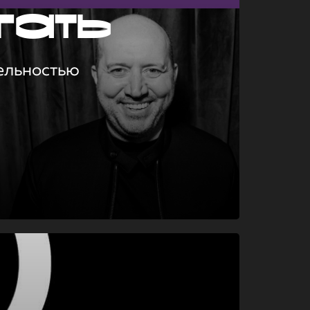
гать
ельностью