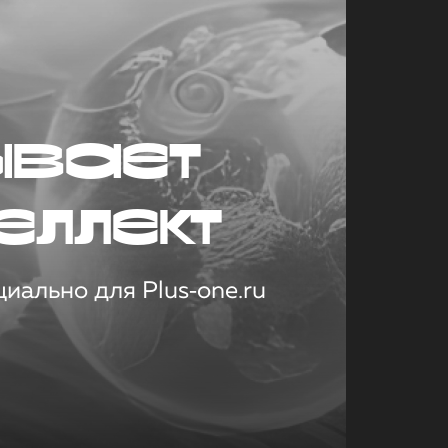
ывает
еллект
иально для Plus‑one.ru