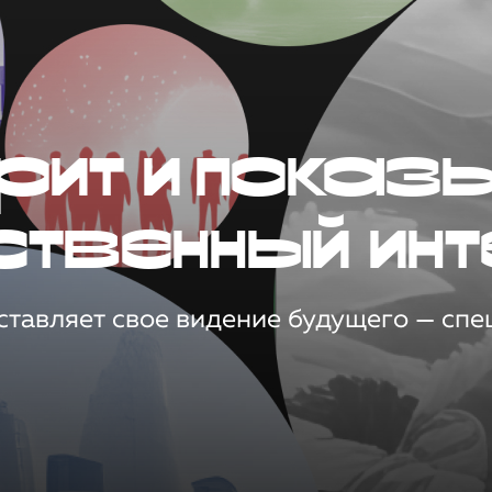
рит и показ
ственный инт
тавляет свое видение будущего — спец