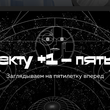
кту +1 — пят
Заглядываем на пятилетку вперед