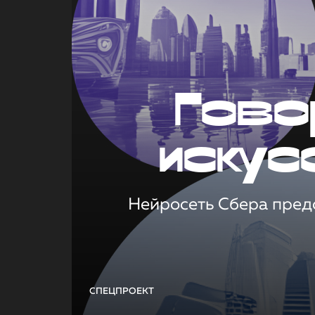
Гово
искус
Нейросеть Сбера предс
СПЕЦПРОЕКТ