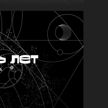
ь лет