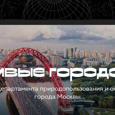
чивые город
 Департамента природопользования и 
города Москвы