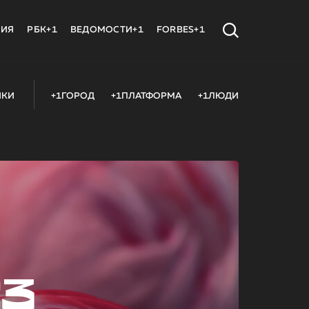
МИЯ
РБК+1
ВЕДОМОСТИ+1
FORBES+1
ИКИ
+1ГОРОД
+1ПЛАТФОРМА
+1ЛЮДИ
23