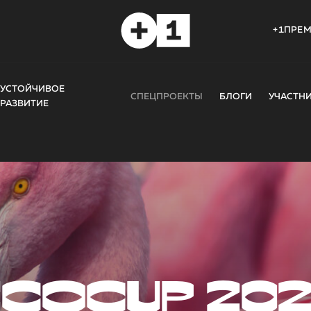
+1ПРЕ
УСТОЙЧИВОЕ
СПЕЦПРОЕКТЫ
БЛОГИ
УЧАСТН
РАЗВИТИЕ
COCUP 20