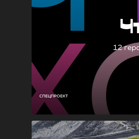
Ч
12 гер
СПЕЦПРОЕКТ