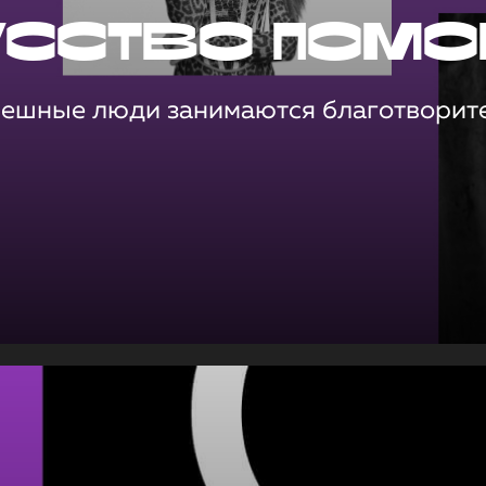
усство помо
пешные люди занимаются благотворит