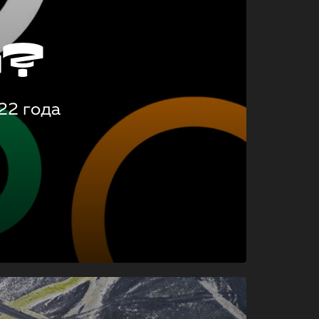
о?
22 года