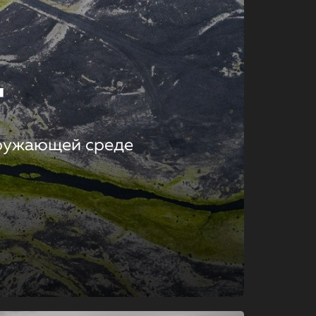
т
кружающей среде