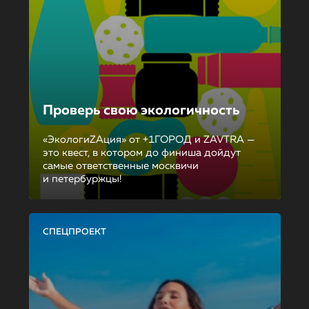
Проверь свою экологичность
«ЭкологиZAция» от +1ГОРОД и ZAVTRA —
это квест, в котором до финиша дойдут
самые ответственные москвичи
и петербуржцы!
СПЕЦПРОЕКТ