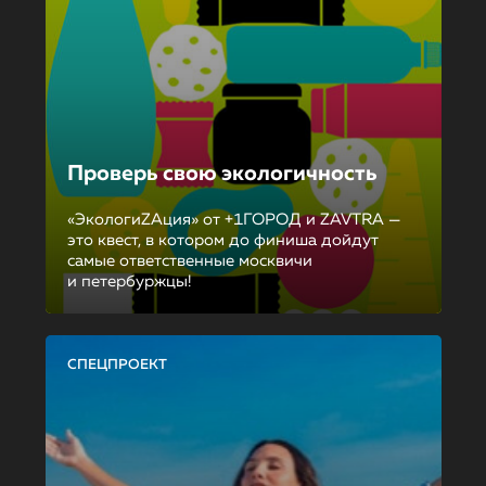
Проверь свою экологичность
«ЭкологиZAция» от +1ГОРОД и ZAVTRA —
это квест, в котором до финиша дойдут
самые ответственные москвичи
и петербуржцы!
СПЕЦПРОЕКТ