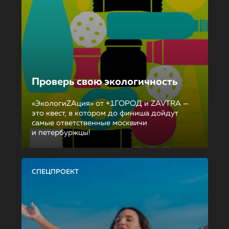
Проверь свою экологичность
«ЭкологиZAция» от +1ГОРОД и ZAVTRA —
это квест, в котором до финиша дойдут
самые ответственные москвичи
и петербуржцы!
СПЕЦПРОЕКТ