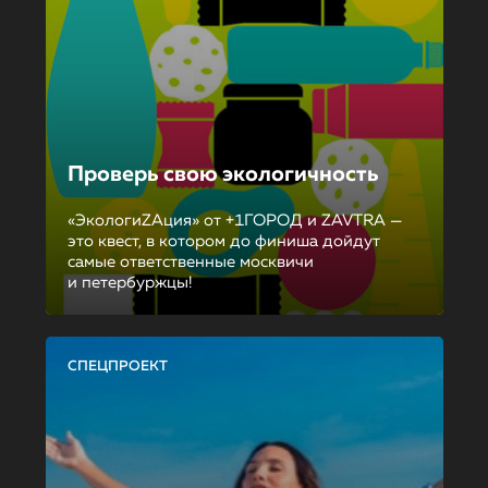
Проверь свою экологичность
«ЭкологиZAция» от +1ГОРОД и ZAVTRA —
это квест, в котором до финиша дойдут
самые ответственные москвичи
и петербуржцы!
СПЕЦПРОЕКТ