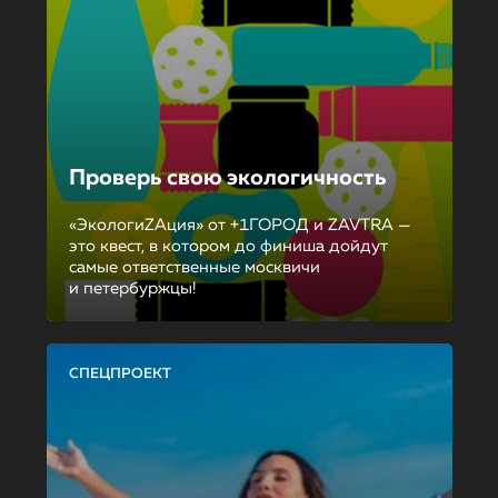
Проверь свою экологичность
«ЭкологиZAция» от +1ГОРОД и ZAVTRA —
это квест, в котором до финиша дойдут
самые ответственные москвичи
и петербуржцы!
СПЕЦПРОЕКТ