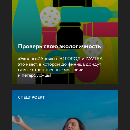
Проверь свою экологичность
«ЭкологиZAция» от +1ГОРОД и ZAVTRA —
это квест, в котором до финиша дойдут
самые ответственные москвичи
и петербуржцы!
СПЕЦПРОЕКТ