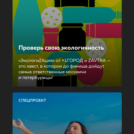
Проверь свою экологичность
«ЭкологиZAция» от +1ГОРОД и ZAVTRA —
это квест, в котором до финиша дойдут
самые ответственные москвичи
и петербуржцы!
СПЕЦПРОЕКТ