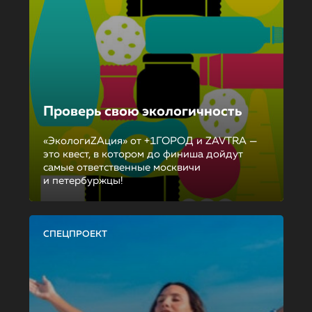
Проверь свою экологичность
«ЭкологиZAция» от +1ГОРОД и ZAVTRA —
это квест, в котором до финиша дойдут
самые ответственные москвичи
и петербуржцы!
СПЕЦПРОЕКТ