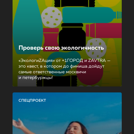
Проверь свою экологичность
«ЭкологиZAция» от +1ГОРОД и ZAVTRA —
это квест, в котором до финиша дойдут
самые ответственные москвичи
и петербуржцы!
СПЕЦПРОЕКТ