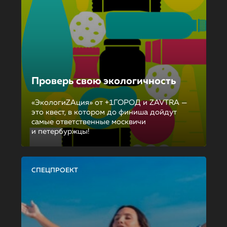
Проверь свою экологичность
«ЭкологиZAция» от +1ГОРОД и ZAVTRA —
это квест, в котором до финиша дойдут
самые ответственные москвичи
и петербуржцы!
СПЕЦПРОЕКТ