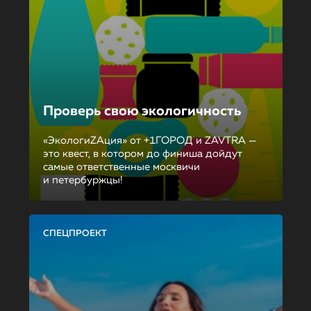
Проверь свою экологичность
«ЭкологиZAция» от +1ГОРОД и ZAVTRA —
это квест, в котором до финиша дойдут
самые ответственные москвичи
и петербуржцы!
СПЕЦПРОЕКТ