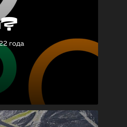
о?
22 года