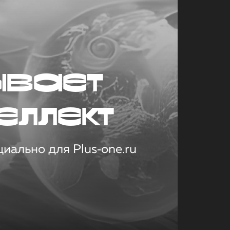
ывает
еллект
иально для Plus‑one.ru