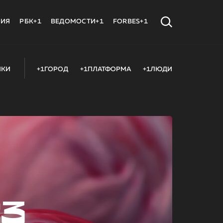
МИЯ
РБК+1
ВЕДОМОСТИ+1
FORBES+1
ИКИ
+1ГОРОД
+1ПЛАТФОРМА
+1ЛЮДИ
23