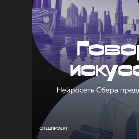
Гово
искус
Нейросеть Сбера предс
СПЕЦПРОЕКТ