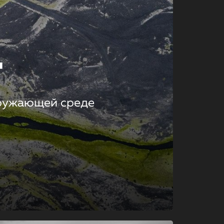
т
кружающей среде