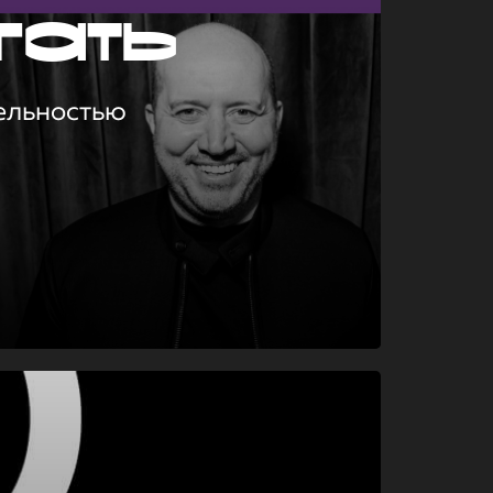
гать
ельностью