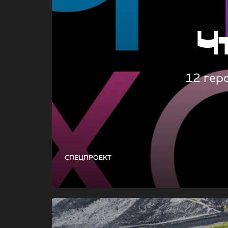
Ч
12 гер
СПЕЦПРОЕКТ