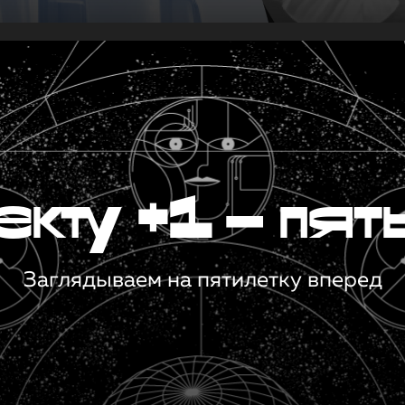
кту +1 — пят
Заглядываем на пятилетку вперед