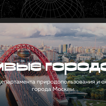
чивые город
 Департамента природопользования и 
города Москвы