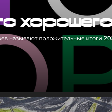
то хорошег
оев называют положительные итоги 20