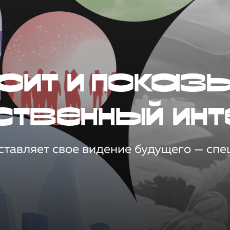
рит и показ
ственный инт
тавляет свое видение будущего — спец