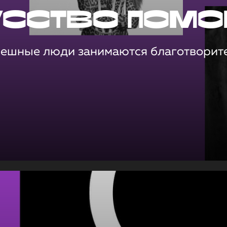
усство помо
пешные люди занимаются благотворит