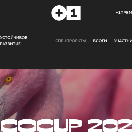
+1ПРЕ
УСТОЙЧИВОЕ
СПЕЦПРОЕКТЫ
БЛОГИ
УЧАСТН
РАЗВИТИЕ
COCUP 20