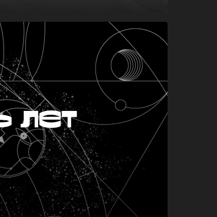
ь лет