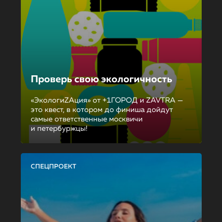
Проверь свою экологичность
«ЭкологиZAция» от +1ГОРОД и ZAVTRA —
это квест, в котором до финиша дойдут
самые ответственные москвичи
и петербуржцы!
СПЕЦПРОЕКТ