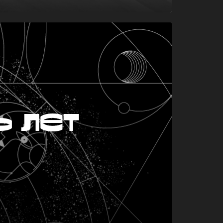
ь лет