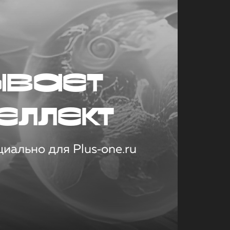
ывает
еллект
иально для Plus‑one.ru