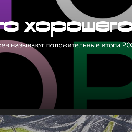
то хорошег
оев называют положительные итоги 20