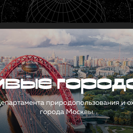
чивые город
 Департамента природопользования и 
города Москвы