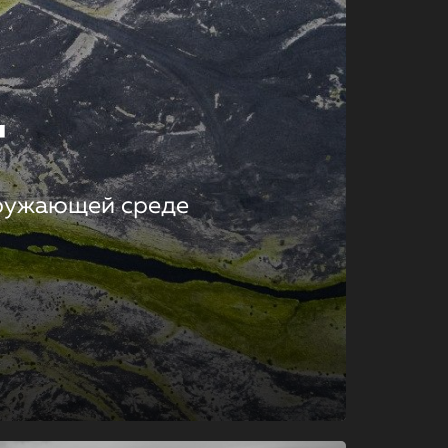
т
кружающей среде