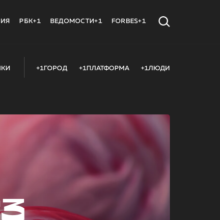
МИЯ
РБК+1
ВЕДОМОСТИ+1
FORBES+1
ИКИ
+1ГОРОД
+1ПЛАТФОРМА
+1ЛЮДИ
23