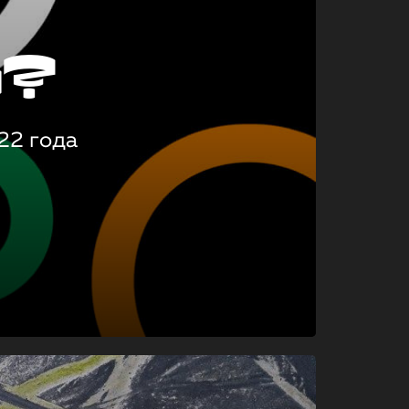
о?
22 года