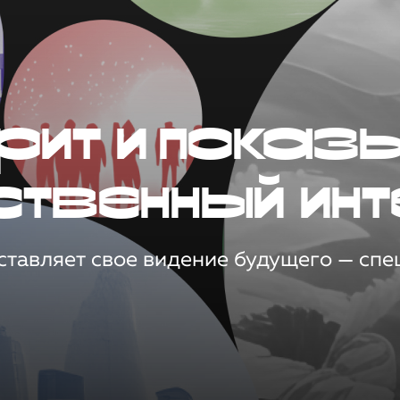
рит и показ
ственный инт
тавляет свое видение будущего — спец