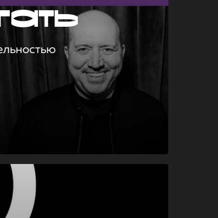
гать
ельностью