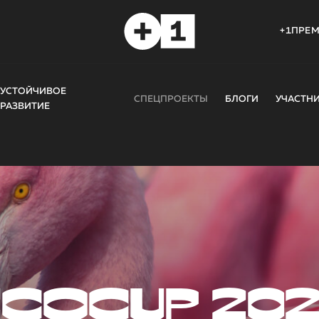
+1ПРЕ
УСТОЙЧИВОЕ
СПЕЦПРОЕКТЫ
БЛОГИ
УЧАСТН
РАЗВИТИЕ
COCUP 20