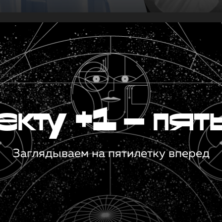
кту +1 — пят
Заглядываем на пятилетку вперед