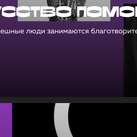
усство помо
пешные люди занимаются благотворит