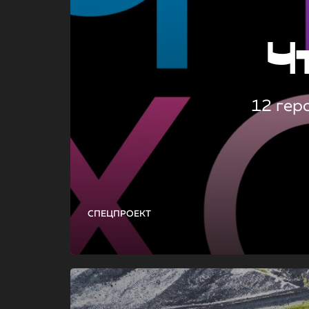
Ч
12 гер
СПЕЦПРОЕКТ