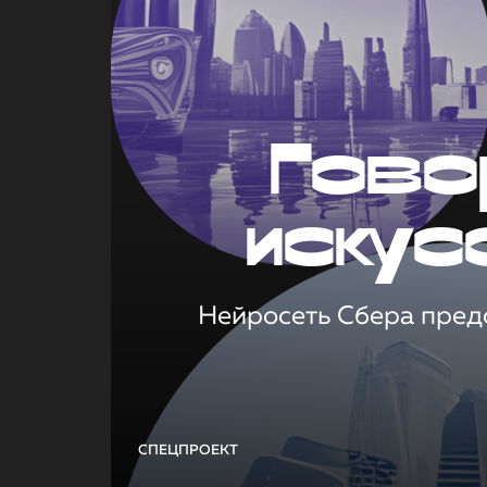
Гово
искус
Нейросеть Сбера предс
СПЕЦПРОЕКТ