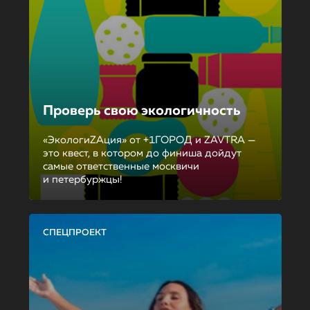
Проверь свою экологичность
«ЭкологиZAция» от +1ГОРОД и ZAVTRA —
это квест, в котором до финиша дойдут
самые ответственные москвичи
и петербуржцы!
СПЕЦПРОЕКТ