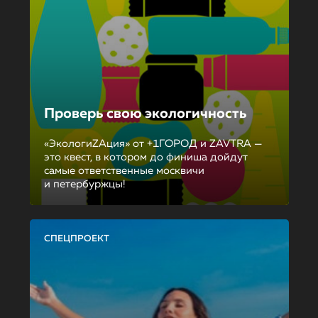
Проверь свою экологичность
«ЭкологиZAция» от +1ГОРОД и ZAVTRA —
это квест, в котором до финиша дойдут
самые ответственные москвичи
и петербуржцы!
СПЕЦПРОЕКТ