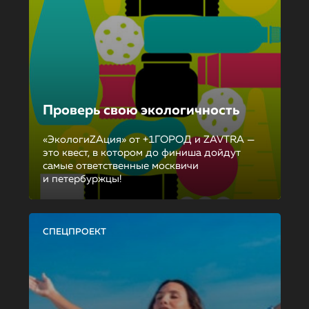
Проверь свою экологичность
«ЭкологиZAция» от +1ГОРОД и ZAVTRA —
это квест, в котором до финиша дойдут
самые ответственные москвичи
и петербуржцы!
СПЕЦПРОЕКТ