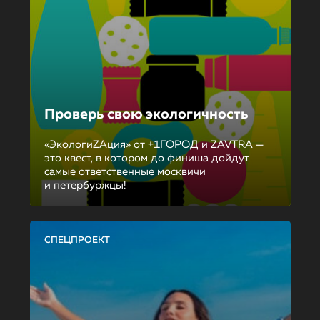
Проверь свою экологичность
«ЭкологиZAция» от +1ГОРОД и ZAVTRA —
это квест, в котором до финиша дойдут
самые ответственные москвичи
и петербуржцы!
СПЕЦПРОЕКТ