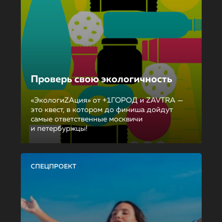
Проверь свою экологичность
«ЭкологиZAция» от +1ГОРОД и ZAVTRA —
это квест, в котором до финиша дойдут
самые ответственные москвичи
и петербуржцы!
СПЕЦПРОЕКТ