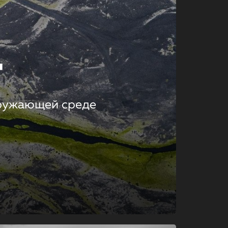
т
кружающей среде