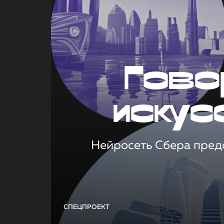
Гово
искус
Нейросеть Сбера предс
СПЕЦПРОЕКТ