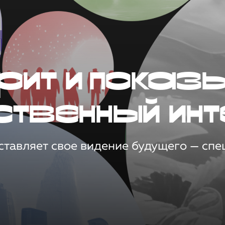
рит и показ
ственный инт
тавляет свое видение будущего — спец