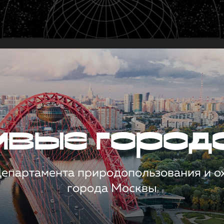
чивые город
 Департамента природопользования и 
города Москвы