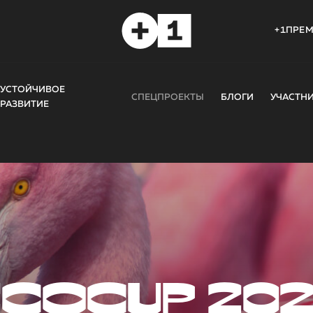
+1ПРЕ
УСТОЙЧИВОЕ
СПЕЦПРОЕКТЫ
БЛОГИ
УЧАСТН
РАЗВИТИЕ
COCUP 20