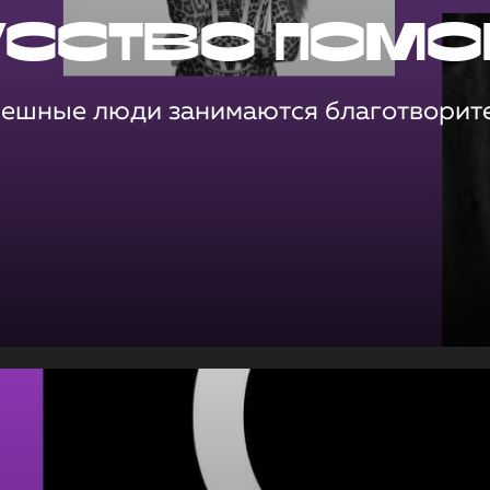
усство помо
пешные люди занимаются благотворит