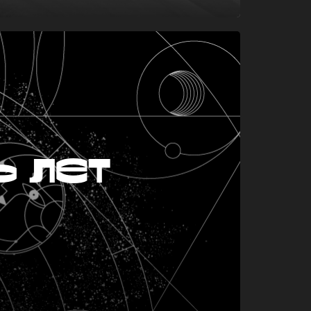
ь лет