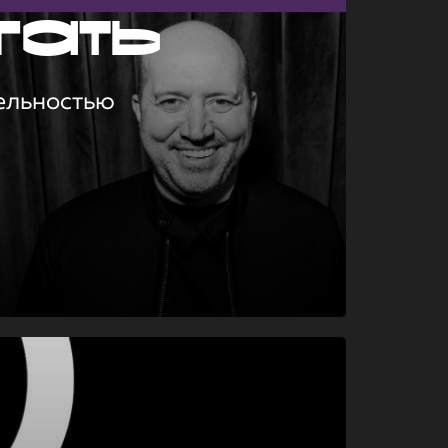
гать
ельностью