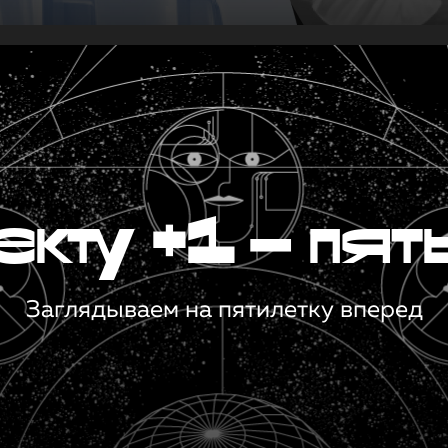
кту +1 — пят
Заглядываем на пятилетку вперед