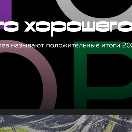
то хорошег
оев называют положительные итоги 20