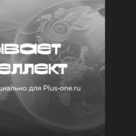
ывает
еллект
иально для Plus‑one.ru