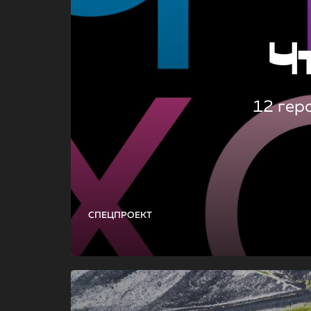
Ч
12 гер
СПЕЦПРОЕКТ