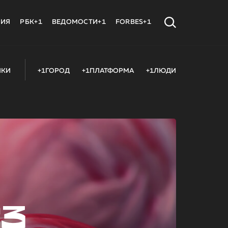
МИЯ
РБК+1
ВЕДОМОСТИ+1
FORBES+1
ИКИ
+1ГОРОД
+1ПЛАТФОРМА
+1ЛЮДИ
23