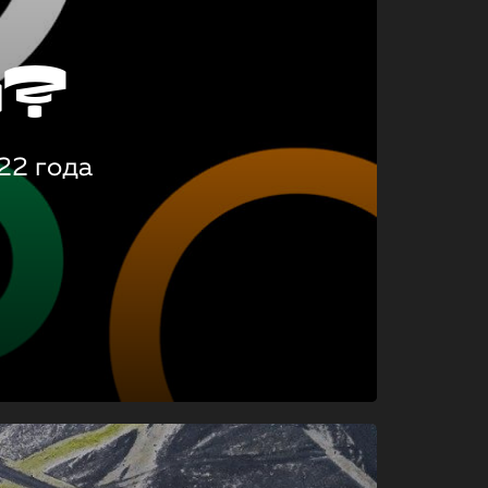
о?
22 года