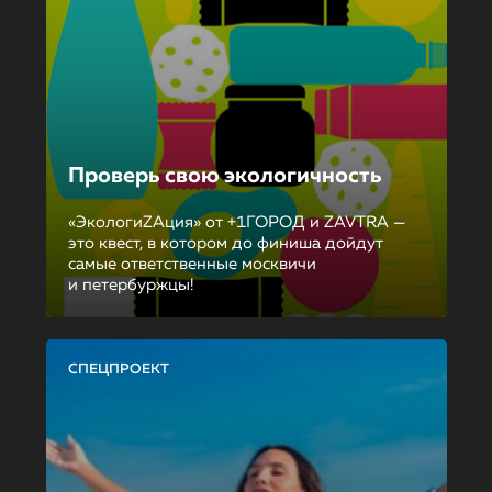
Проверь свою экологичность
«ЭкологиZAция» от +1ГОРОД и ZAVTRA —
это квест, в котором до финиша дойдут
самые ответственные москвичи
и петербуржцы!
СПЕЦПРОЕКТ