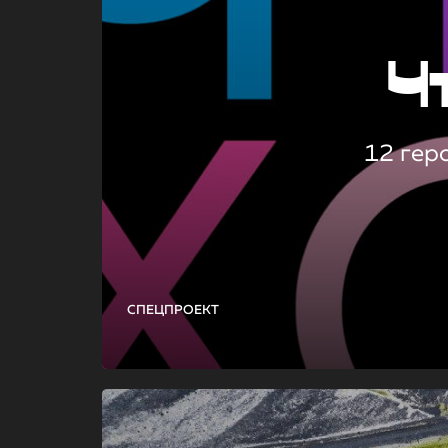
Ч
12 гер
СПЕЦПРОЕКТ