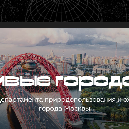
чивые город
 Департамента природопользования и 
города Москвы