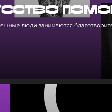
усство помо
пешные люди занимаются благотворит