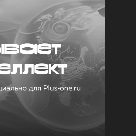
ывает
еллект
иально для Plus‑one.ru