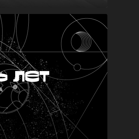
ь лет