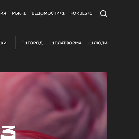
МИЯ
РБК+1
ВЕДОМОСТИ+1
FORBES+1
ИКИ
+1ГОРОД
+1ПЛАТФОРМА
+1ЛЮДИ
23