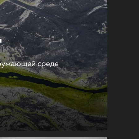
т
кружающей среде