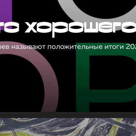
то хорошег
оев называют положительные итоги 20