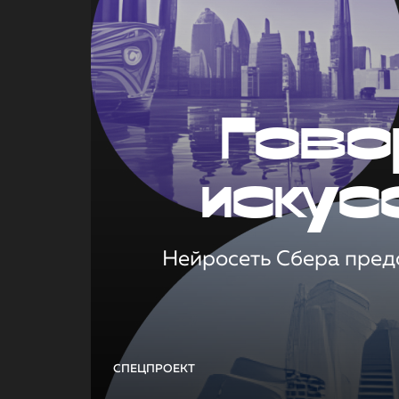
Гово
искус
Нейросеть Сбера предс
СПЕЦПРОЕКТ