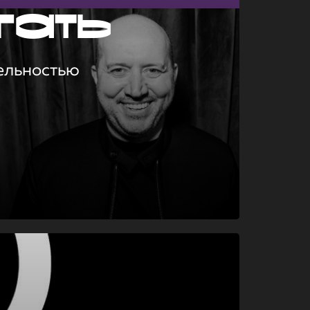
гать
ельностью