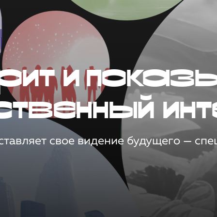
рит и показ
ственный инт
тавляет свое видение будущего — спец