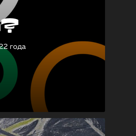
о?
22 года