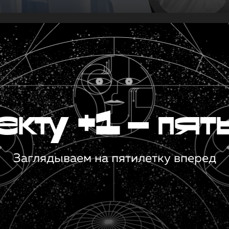
кту +1 — пят
Заглядываем на пятилетку вперед