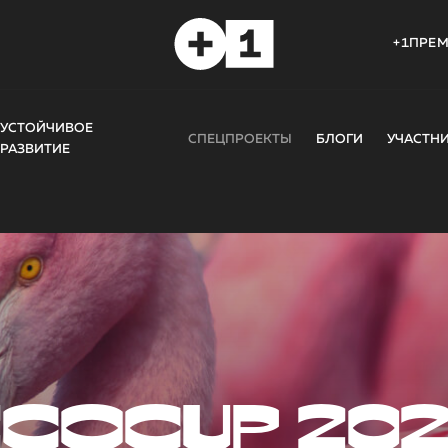
+1ПРЕ
УСТОЙЧИВОЕ
СПЕЦПРОЕКТЫ
БЛОГИ
УЧАСТН
РАЗВИТИЕ
COCUP 20