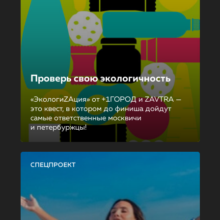
Проверь свою экологичность
«ЭкологиZAция» от +1ГОРОД и ZAVTRA —
это квест, в котором до финиша дойдут
самые ответственные москвичи
и петербуржцы!
СПЕЦПРОЕКТ