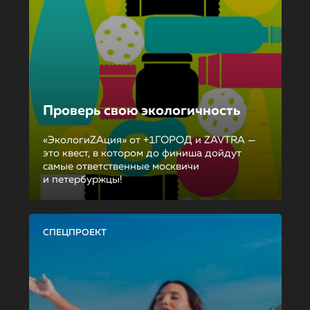
Проверь свою экологичность
«ЭкологиZAция» от +1ГОРОД и ZAVTRA —
это квест, в котором до финиша дойдут
самые ответственные москвичи
и петербуржцы!
СПЕЦПРОЕКТ