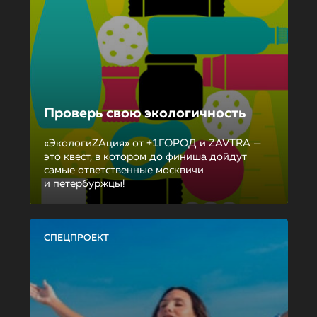
Проверь свою экологичность
«ЭкологиZAция» от +1ГОРОД и ZAVTRA —
это квест, в котором до финиша дойдут
самые ответственные москвичи
и петербуржцы!
СПЕЦПРОЕКТ