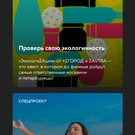
Проверь свою экологичность
«ЭкологиZAция» от +1ГОРОД и ZAVTRA —
это квест, в котором до финиша дойдут
самые ответственные москвичи
и петербуржцы!
СПЕЦПРОЕКТ