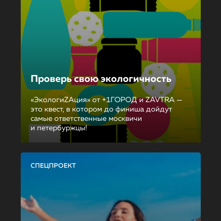
Проверь свою экологичность
«ЭкологиZAция» от +1ГОРОД и ZAVTRA —
это квест, в котором до финиша дойдут
самые ответственные москвичи
и петербуржцы!
СПЕЦПРОЕКТ