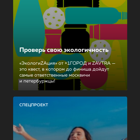
Проверь свою экологичность
«ЭкологиZAция» от +1ГОРОД и ZAVTRA —
это квест, в котором до финиша дойдут
самые ответственные москвичи
и петербуржцы!
СПЕЦПРОЕКТ