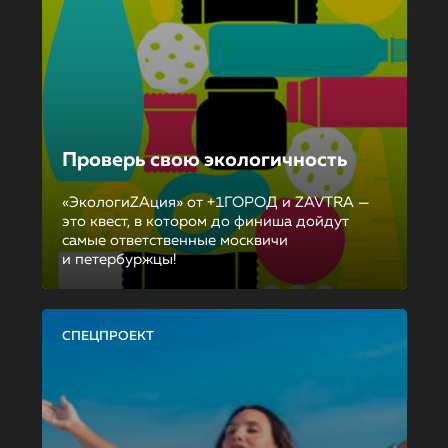
Проверь свою экологичность
«ЭкологиZAция» от +1ГОРОД и ZAVTRA —
это квест, в котором до финиша дойдут
самые ответственные москвичи
и петербуржцы!
СПЕЦПРОЕКТ