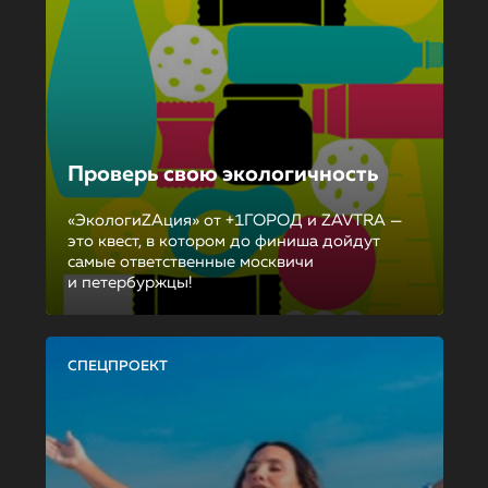
Проверь свою экологичность
«ЭкологиZAция» от +1ГОРОД и ZAVTRA —
это квест, в котором до финиша дойдут
самые ответственные москвичи
и петербуржцы!
СПЕЦПРОЕКТ