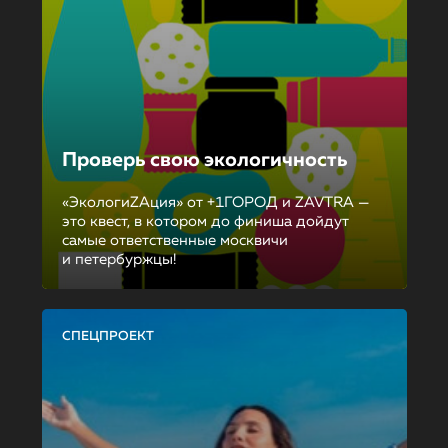
Проверь свою экологичность
«ЭкологиZAция» от +1ГОРОД и ZAVTRA —
это квест, в котором до финиша дойдут
самые ответственные москвичи
и петербуржцы!
СПЕЦПРОЕКТ