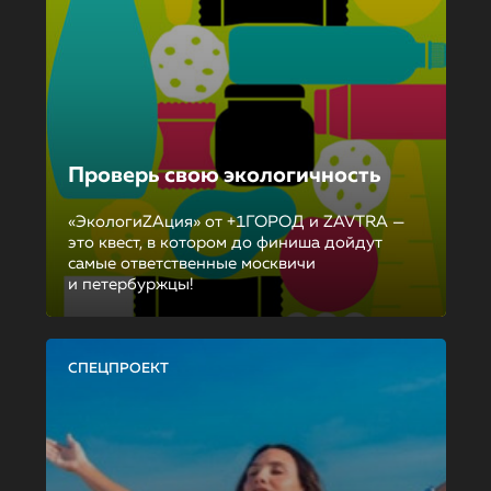
Проверь свою экологичность
«ЭкологиZAция» от +1ГОРОД и ZAVTRA —
это квест, в котором до финиша дойдут
самые ответственные москвичи
и петербуржцы!
СПЕЦПРОЕКТ