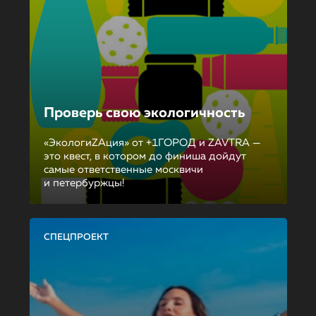
Проверь свою экологичность
«ЭкологиZAция» от +1ГОРОД и ZAVTRA —
это квест, в котором до финиша дойдут
самые ответственные москвичи
и петербуржцы!
СПЕЦПРОЕКТ