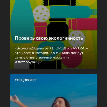
Проверь свою экологичность
«ЭкологиZAция» от +1ГОРОД и ZAVTRA —
это квест, в котором до финиша дойдут
самые ответственные москвичи
и петербуржцы!
СПЕЦПРОЕКТ