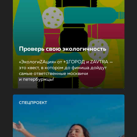
Проверь свою экологичность
«ЭкологиZAция» от +1ГОРОД и ZAVTRA —
это квест, в котором до финиша дойдут
самые ответственные москвичи
и петербуржцы!
СПЕЦПРОЕКТ