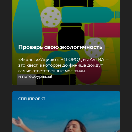
Проверь свою экологичность
«ЭкологиZAция» от +1ГОРОД и ZAVTRA —
это квест, в котором до финиша дойдут
самые ответственные москвичи
и петербуржцы!
СПЕЦПРОЕКТ