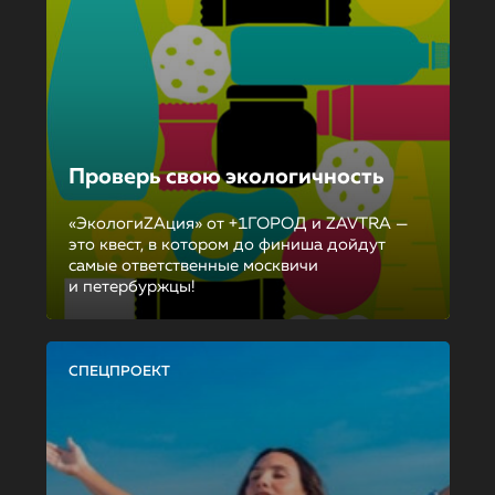
Проверь свою экологичность
«ЭкологиZAция» от +1ГОРОД и ZAVTRA —
это квест, в котором до финиша дойдут
самые ответственные москвичи
и петербуржцы!
СПЕЦПРОЕКТ