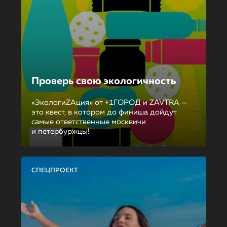
Проверь свою экологичность
«ЭкологиZAция» от +1ГОРОД и ZAVTRA —
это квест, в котором до финиша дойдут
самые ответственные москвичи
и петербуржцы!
СПЕЦПРОЕКТ