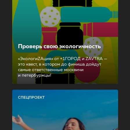
Проверь свою экологичность
«ЭкологиZAция» от +1ГОРОД и ZAVTRA —
это квест, в котором до финиша дойдут
самые ответственные москвичи
и петербуржцы!
СПЕЦПРОЕКТ