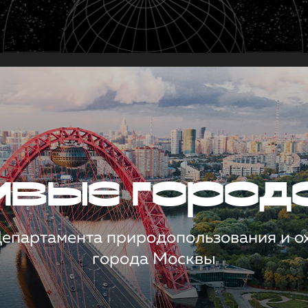
чивые город
 Департамента природопользования и 
города Москвы