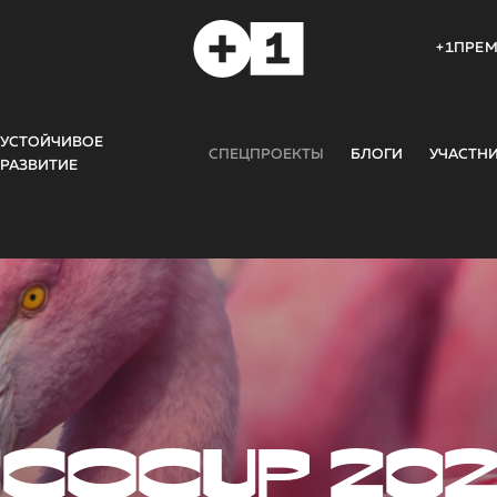
+1ПРЕ
УСТОЙЧИВОЕ
СПЕЦПРОЕКТЫ
БЛОГИ
УЧАСТН
РАЗВИТИЕ
COCUP 20