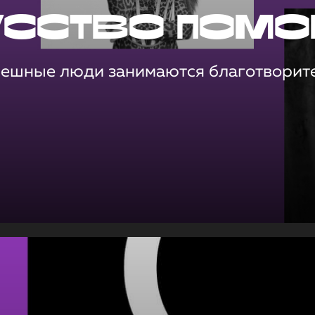
усство помо
пешные люди занимаются благотворит