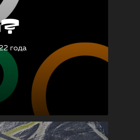
о?
22 года