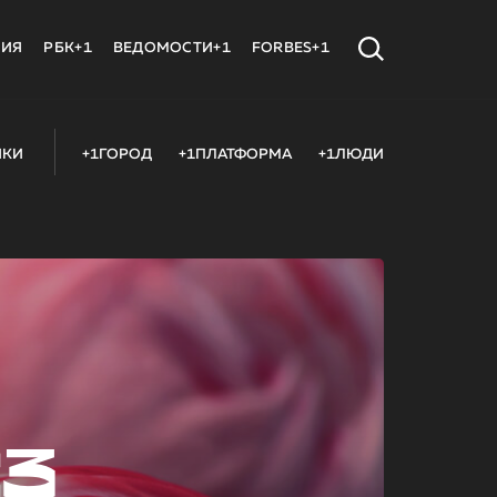
МИЯ
РБК+1
ВЕДОМОСТИ+1
FORBES+1
ИКИ
+1ГОРОД
+1ПЛАТФОРМА
+1ЛЮДИ
23