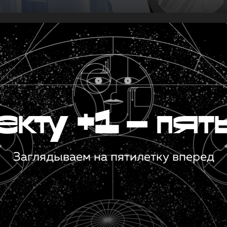
кту +1 — пят
Заглядываем на пятилетку вперед