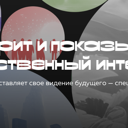
рит и показ
ственный инт
тавляет свое видение будущего — спец