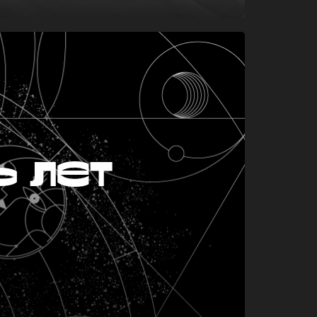
ь лет