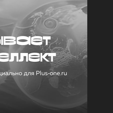
ывает
еллект
иально для Plus‑one.ru