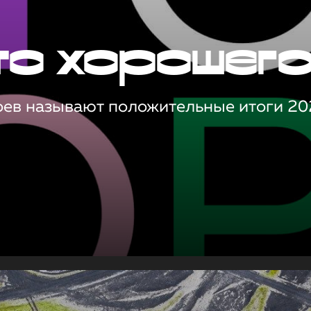
то хорошег
оев называют положительные итоги 20