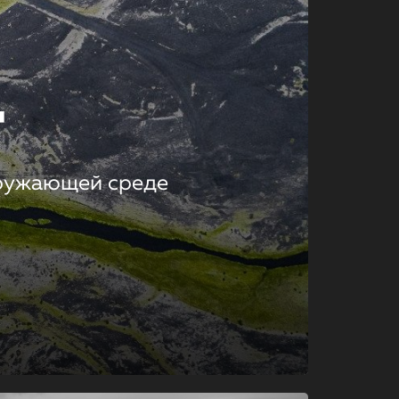
т
кружающей среде