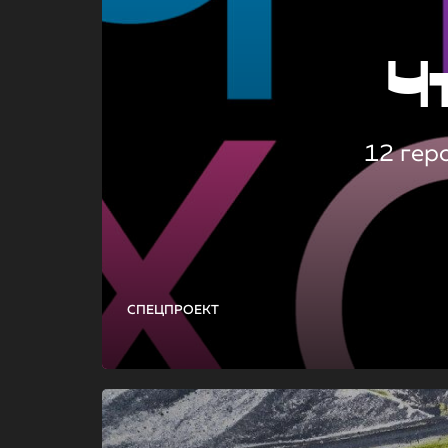
Ч
12 гер
СПЕЦПРОЕКТ