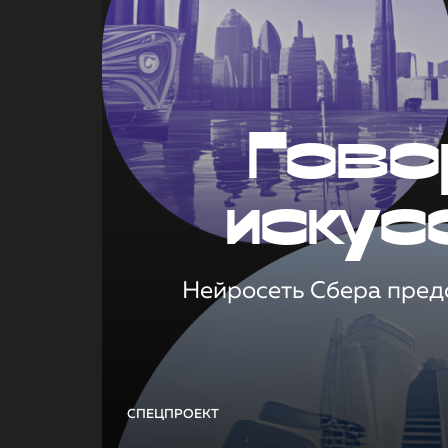
Гово
искус
Нейросеть Сбера предс
СПЕЦПРОЕКТ