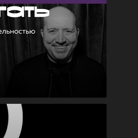
гать
ельностью