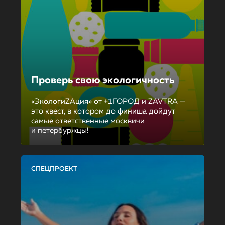
Проверь свою экологичность
«ЭкологиZAция» от +1ГОРОД и ZAVTRA —
это квест, в котором до финиша дойдут
самые ответственные москвичи
и петербуржцы!
СПЕЦПРОЕКТ