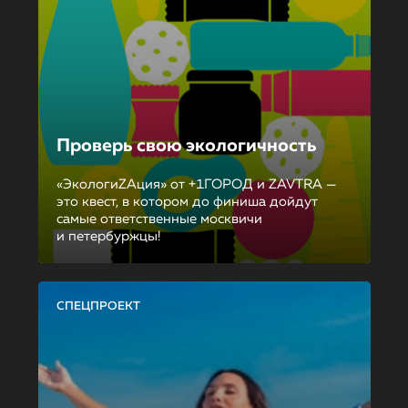
Проверь свою экологичность
«ЭкологиZAция» от +1ГОРОД и ZAVTRA —
это квест, в котором до финиша дойдут
самые ответственные москвичи
и петербуржцы!
СПЕЦПРОЕКТ