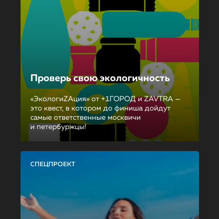
Проверь свою экологичность
«ЭкологиZAция» от +1ГОРОД и ZAVTRA —
это квест, в котором до финиша дойдут
самые ответственные москвичи
и петербуржцы!
СПЕЦПРОЕКТ