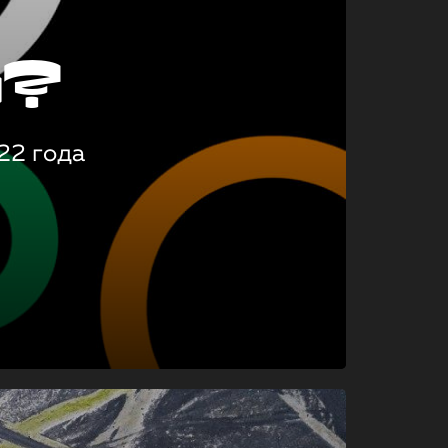
о?
22 года