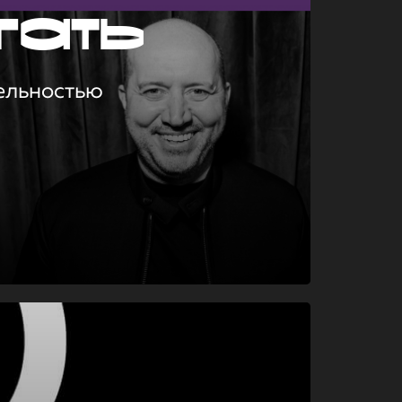
гать
ельностью