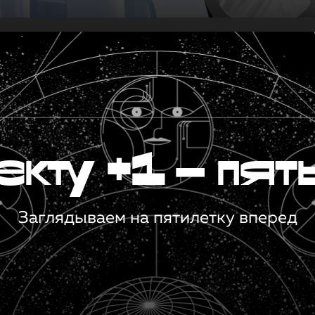
кту +1 — пят
Заглядываем на пятилетку вперед