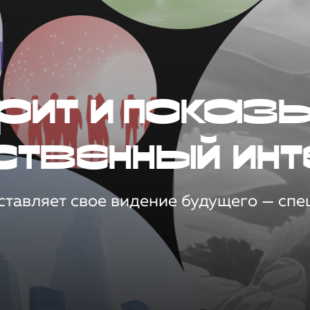
рит и показ
ственный инт
тавляет свое видение будущего — спец