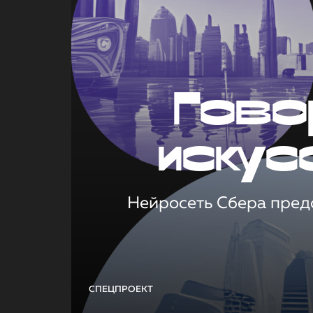
Гово
искус
Нейросеть Сбера предс
СПЕЦПРОЕКТ