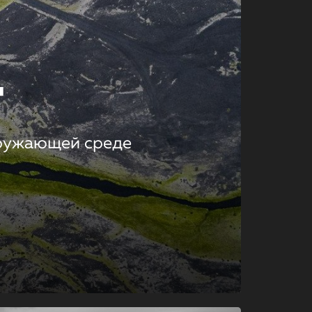
т
кружающей среде