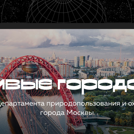
чивые город
 Департамента природопользования и 
города Москвы