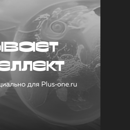
ывает
еллект
иально для Plus‑one.ru