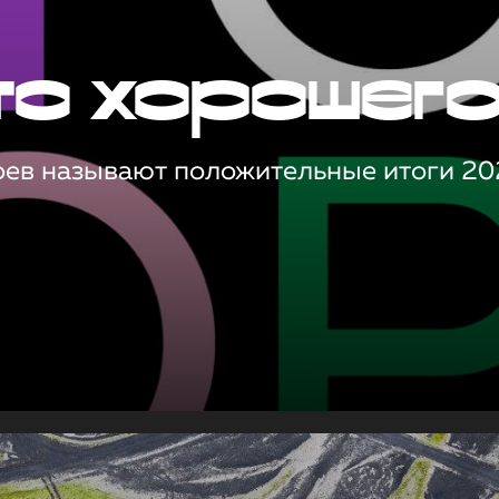
то хорошег
оев называют положительные итоги 20