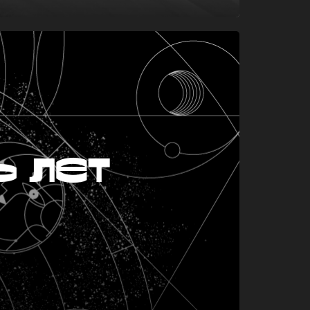
ь лет