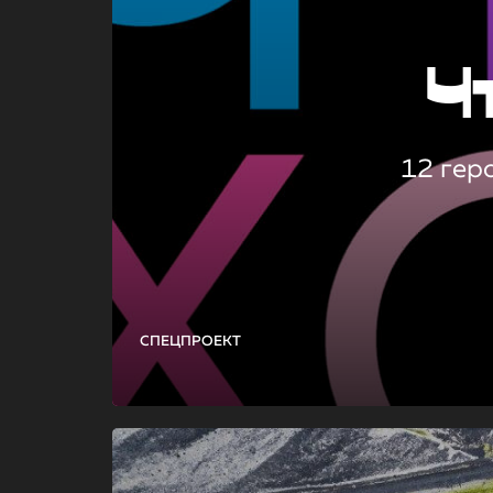
Ч
12 гер
СПЕЦПРОЕКТ