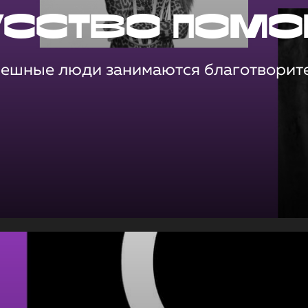
усство помо
пешные люди занимаются благотворит