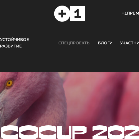
+1ПРЕ
УСТОЙЧИВОЕ
СПЕЦПРОЕКТЫ
БЛОГИ
УЧАСТН
РАЗВИТИЕ
COCUP 20