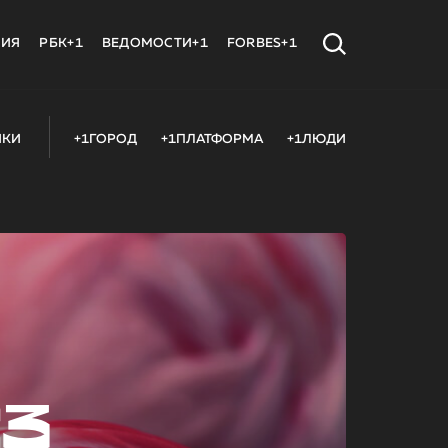
МИЯ
РБК+1
ВЕДОМОСТИ+1
FORBES+1
ИКИ
+1ГОРОД
+1ПЛАТФОРМА
+1ЛЮДИ
23