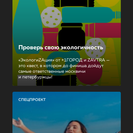
Проверь свою экологичность
«ЭкологиZAция» от +1ГОРОД и ZAVTRA —
это квест, в котором до финиша дойдут
самые ответственные москвичи
и петербуржцы!
СПЕЦПРОЕКТ