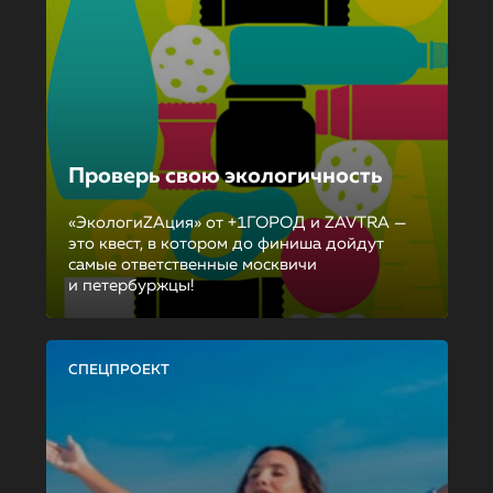
Проверь свою экологичность
«ЭкологиZAция» от +1ГОРОД и ZAVTRA —
это квест, в котором до финиша дойдут
самые ответственные москвичи
и петербуржцы!
СПЕЦПРОЕКТ