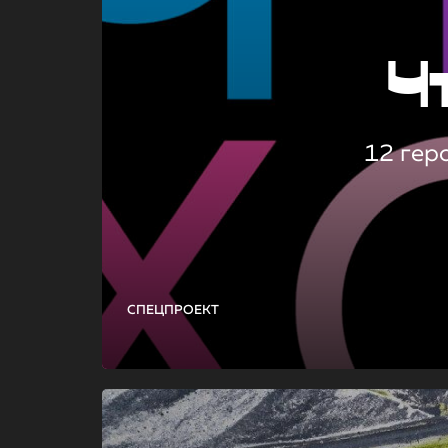
Ч
12 гер
СПЕЦПРОЕКТ