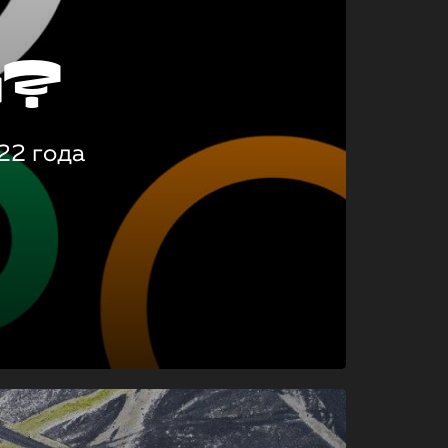
о?
22 года