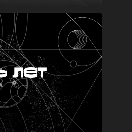
ь лет