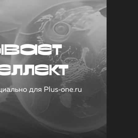
ывает
еллект
иально для Plus‑one.ru