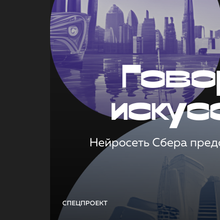
Гово
искус
Нейросеть Сбера предс
СПЕЦПРОЕКТ