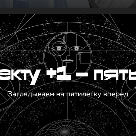
кту +1 — пят
Заглядываем на пятилетку вперед