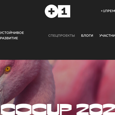
+1ПРЕ
УСТОЙЧИВОЕ
СПЕЦПРОЕКТЫ
БЛОГИ
УЧАСТН
РАЗВИТИЕ
COCUP 20