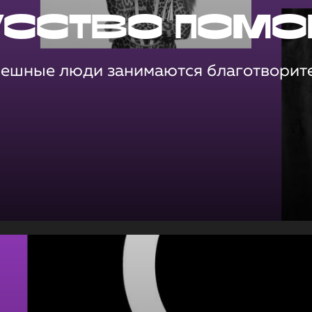
усство помо
пешные люди занимаются благотворит