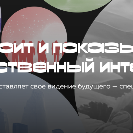
рит и показ
ственный инт
тавляет свое видение будущего — спец