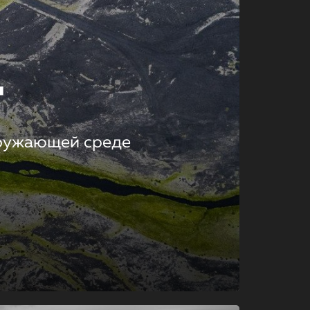
т
кружающей среде