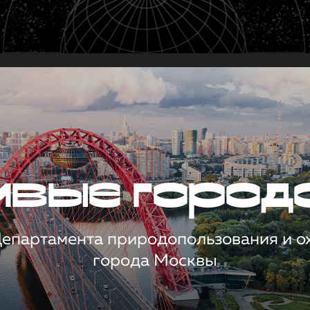
чивые город
 Департамента природопользования и 
города Москвы