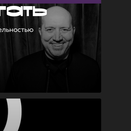
гать
ельностью