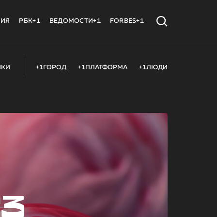
МИЯ
РБК+1
ВЕДОМОСТИ+1
FORBES+1
ИКИ
+1ГОРОД
+1ПЛАТФОРМА
+1ЛЮДИ
23