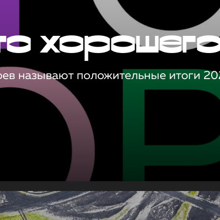
то хорошег
оев называют положительные итоги 20