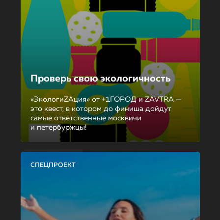
Проверь свою экологичность
«ЭкологиZAция» от +1ГОРОД и ZAVTRA —
это квест, в котором до финиша дойдут
самые ответственные москвичи
и петербуржцы!
СПЕЦПРОЕКТ