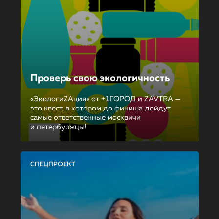
Проверь свою экологичность
«ЭкологиZAция» от +1ГОРОД и ZAVTRA —
это квест, в котором до финиша дойдут
самые ответственные москвичи
и петербуржцы!
СПЕЦПРОЕКТ